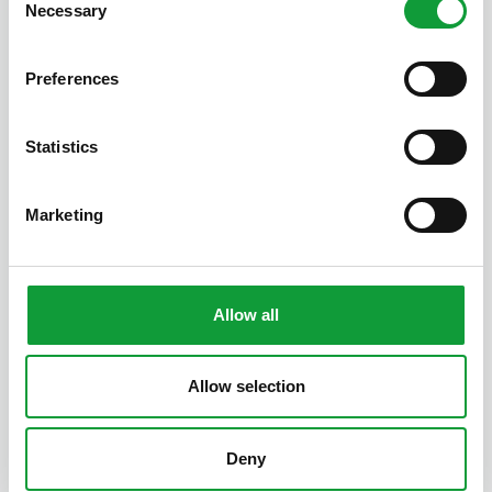
Necessary
Selection
Preferences
Statistics
Mohnblume-Häuschen
Marketing
2
1
7
Allow all
Neueste Beiträge
Allow selection
Smarter
arbeiten,
herzlicher
Deny
empfangen