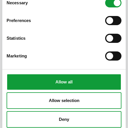
Necessary
Selection
Preferences
Statistics
Mohnblume-Häuschen
Marketing
2
1
7
Allow all
Neueste Beiträge
Allow selection
Smarter
arbeiten,
herzlicher
Deny
empfangen