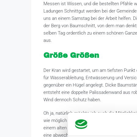
Messen ist Wissen, und die bestellten Pfähle w
Ladungen Schnittgut werden bei der Gemeinde 
uns an einem Samstag bei der Arbeit helfen. 
der Berg von Baumschnitt, von dem man denkt,
selben Tag ordentlich zu einem schönen Ganze
aus.
Größe Größen
Der Kran wird gestartet, um am tiefsten Punkt
für Wasserableitung, Entwässerung und Versi
gegenüber ein Hügel angelegt. Dicke Baumstä
entsteht eine doppelte Palissadenwand aus r
Wind dennoch Schutz haben.
Oh ja, natürlich möchte ich auch die Möglichke
wie möglich manövrieren muss. Das wird gereg
einem alten Brunnenring, in den Kräuter gepfl
eine abwechslungsreiche Mahlzeit serviert wird