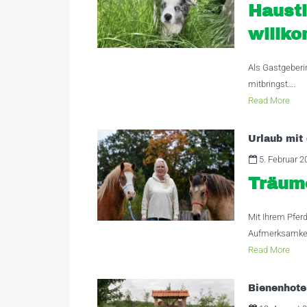
Hausti
willk
Als Gastgeberin
mitbringst….
Read More
Urlaub mit
5. Februar 2
Träum
Mit Ihrem Pferd
Aufmerksamkeit
Read More
Bienenhote