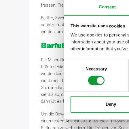
fressen. Frei herumlaufen und schauen, was au
Consent
Blatter, Zweige und Weidenzweige werden reg
auch zur natürlichen Zahnpflege beiträgt. Eben
This website uses cookies
wurden, um die Durchblutung, eine starke Horn
We use cookies to personalis
information about your use of
Barfuß
other information that you’ve
Ein Mineralfelsen kann aus Moraine-Kieselstei
Consent
Kräuterleckstein, ein Zinkblock, ein Insektens
Necessary
Selection
werden kann, an denen die Pferde nach Bedarf 
nicht mehr benutzen, wähle ich andere Leckste
Spirulina habe ich bereits in allen vier Jahres
sieht also, dass das separate Anbieten Vorteil
dann ist es für die Pferde eine Art Verpflichtun
Deny
Um die Bewegung anzuregen, gibt es sowohl 
einen festen Anschluss für frisches Trinkwass
Einfrieren zu verhindern. Die Tränken von Suev