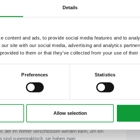
f der Speisekarte steht.
Details
elmäßig hinzugefügt, um das Knabbern anzuregen, was
so wie die Pflastersteine, die vor dem Paddock verlegt
haut und einen gleichmäßigen Abrieb zu fördern.
e content and ads, to provide social media features and to analy
 our site with our social media, advertising and analytics partn
 provided to them or that they’ve collected from your use of their
nen hergestellt werden, auf denen abwechselnd ein
chutz- oder ein mediterraner Leckstein angebracht
Preferences
Statistics
lecken können. Wenn ich sehe, dass die Pferde diese
ine wie Biotin (gut für die Hufe) oder Magnesium.
zeiten angeboten, aber es besteht kein Bedarf dafür. Man
e gegenüber dem Anbieten über das Kraftfutter hat, denn
g, es zu fressen.
Allow selection
am Anfang als auch am Ende des Paddock Paradise
er, der im Winter verschlossen werden kann, um ein
ia sind superpraktisch, sie haben zwei