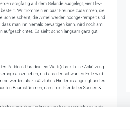
erden sorgfältig auf dem Gelände ausgelegt, vier Lkw-
bestellt. Wir trommeln en paar Freunde zusammen, die
Die Sonne scheint, die Ärmel werden hochgekrempelt und
 dass man ihn niemals bewältigen kann, wird noch am
n aufgeschichtet. Es sieht schon langsam ganz gut
 des Paddock Paradise ein Wadi (das ist eine Abkürzung
ckerung) auszuheben, und aus der schwarzen Erde wird
mme werden als zusätzliches Hindernis abgelegt und es
obusten Baumstämmen, damit die Pferde bei Sonnen &
it haben, mit dem Traktor zu mähen, damit ich so wenig
elt. Und dann beginnt die Suche auf Marktplaats nach
anzt werden können. Denn wir möchten erreichen, dass
, damit die Pferde selbst die Wahl haben, davon zu